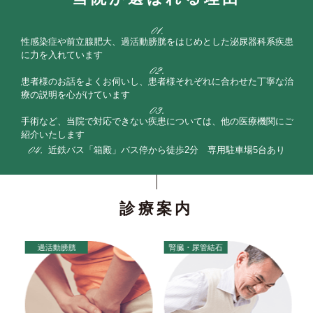
性感染症や前立腺肥大、過活動膀胱をはじめとした泌尿器科系疾患
に力を入れています
患者様のお話をよくお伺いし、患者様それぞれに合わせた丁寧な治
療の説明を心がけています
手術など、当院で対応できない疾患については、他の医療機関にご
紹介いたします
近鉄バス「箱殿」バス停から徒歩2分 専用駐車場5台あり
診療案内
過活動膀胱
腎臓・尿管結石