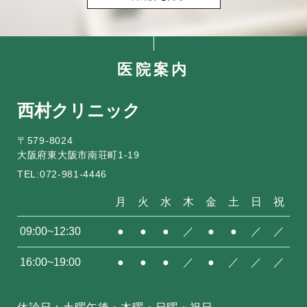
医院案内
西村クリニック
〒579-8024
大阪府東大阪市南荘町1-19
TEL:072-981-4446
月
火
水
木
金
土
日
祝
09:00~12:30
●
●
●
／
●
●
／
／
16:00~19:00
●
●
●
／
●
／
／
／